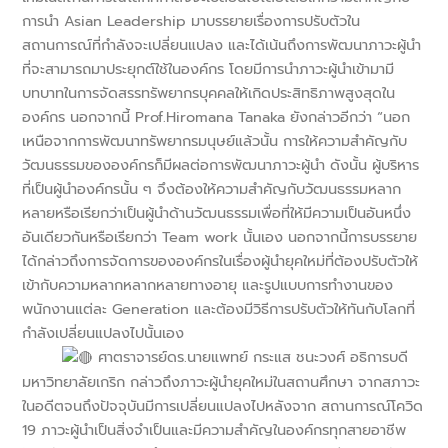
การนำ Asian Leadership มาบรรยายเรื่องการปรับตัวใน
สถานการณ์ที่กำลังจะเปลี่ยนแปลง และได้เน้นถึงการพัฒนาภาวะผู้นำ
ที่จะสามารถมาประยุกต์ใช้ในองค์กร โดยมีการนำภาวะผู้นำเข้ามามี
บทบาทในการจัดสรรทรัพยากรบุคคลให้เกิดประสิทธิภาพสูงสุดใน
องค์กร นอกจากนี้ Prof.Hiromana Tanaka ยังกล่าวอีกว่า “นอก
เหนือจากการพัฒนาทรัพยากรมนุษย์แล้วนั้น การให้ความสำคัญกับ
วัฒนธรรมขององค์กรก็มีผลต่อการพัฒนาภาวะผู้นำ ดังนั้น ผู้บริหาร
ที่เป็นผู้นำองค์กรนั้น ๆ จึงต้องให้ความสำคัญกับวัฒนธรรมหลาก
หลายหรือเรียกว่าเป็นผู้นำด้านวัฒนธรรมเพื่อที่ให้มีความเป็นอันหนึ่ง
อันเดียวกันหรือเรียกว่า Team work นั้นเอง นอกจากนี้การบรรยาย
ได้กล่าวถึงการจัดการขององค์กรในเรื่องผู้นำยุคใหม่ที่ต้องปรับตัวให้
เข้ากับความหลากหลากหลายทางอายุ และรูปแบบการทำงานของ
พนักงานแต่ละ Generation และต้องมีวิธีการปรับตัวให้ทันกับโลกที่
กำลังเปลี่ยนแปลงไปนั้นเอง
ศาตราจารย์ดร.นายแพทย์ กระแส ชนะวงศ์ อธิการบดี
มหาวิทยาลัยเกริก กล่าวถึงภาวะผู้นำยุคใหม่ในสถานศึกษา จากสภาวะ
ในอดีตจนถึงปัจจุบันมีการเปลี่ยนแปลงไปหลังจาก สถานการณ์โควิด
19 ภาวะผู้นำเป็นสิ่งจำเป็นและมีความสำคัญในองค์กรทุกสายอาชีพ